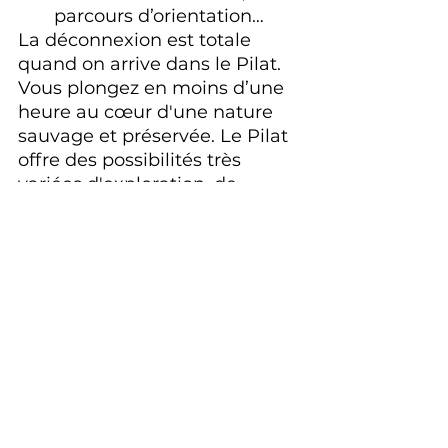
parcours d’orientation…
La déconnexion est totale 
quand on arrive dans le Pilat. 
Vous plongez en moins d’une 
heure au cœur d'une nature 
sauvage et préservée. Le Pilat 
offre des possibilités très 
variées d'exploration, de 
teambuilding et de 
découvertes étonnantes 
depuis Pélussin ou le Bessat.
Logé entre Lyon, Saint-Etienne 
et les Monts d'Ardèche, le Pilat 
permet de vivre une vraie 
expérience qui peut rester soft 
comme devenir très exigeante 
si vous le cherchez un peu. En 
effet, le Pilat offre de beaux 