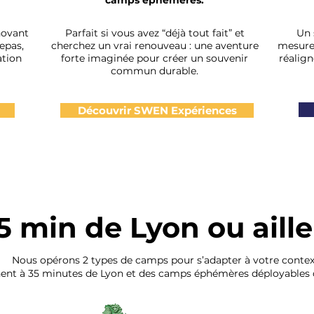
camps éphémères.
novant
Parfait si vous avez “déjà tout fait” et
Un 
repas,
cherchez un vrai renouveau : une aventure
mesure 
ation
forte imaginée pour créer un souvenir
réalign
commun durable.
Découvrir SWEN Expériences
5 min de Lyon ou aill
Nous opérons 2 types de camps pour s’adapter à votre context
t à 35 minutes de Lyon et des camps éphémères déployables d