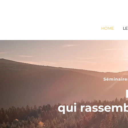
HOME
L
Séminaire
qui rassemb