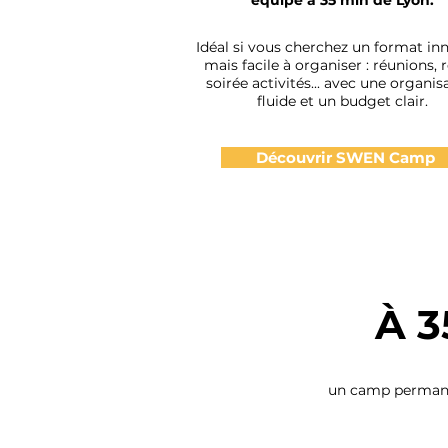
équipé à 35 min de Lyon.
Idéal si vous cherchez un format in
mais facile à organiser : réunions, 
soirée activités... avec une organis
fluide et un budget clair.
Découvrir SWEN Camp
À 3
un camp permanen