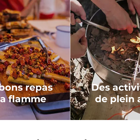
bons repas
Des activi
la flamme
de plein 