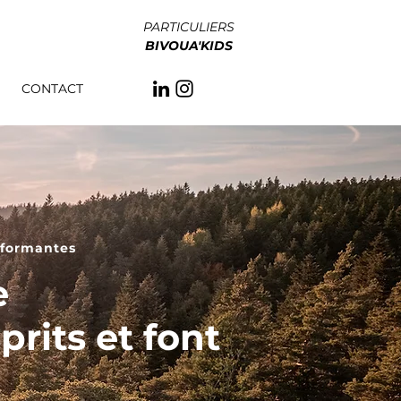
PARTICULIERS
BIVOUA'KIDS
CONTACT
sformantes
e
rits et font