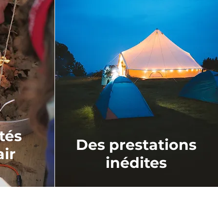
tés
Des prestations
air
inédites