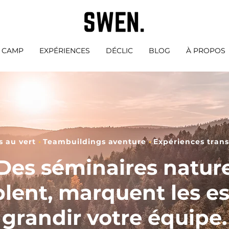
E CAMP
EXPÉRIENCES
DÉCLIC
BLOG
À PROPOS
s au vert
•
Teambuildings aventure
•
Expériences tran
Des séminaires natur
lent, marquent les esp
grandir votre équipe.