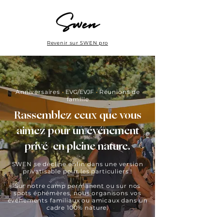
Revenir sur SWEN pro
Anniversaires
•
EVG/EVJF
•
Réunions de
famille
Rassemblez ceux que vous
aimez pour un événement
privé en pleine nature.
SWEN se décline enfin dans une version
privatisable pour les particuliers !
Sur notre camp permanent ou sur nos
spots éphémères, nous organisons vos
événements familiaux ou amicaux dans un
cadre 100% nature.