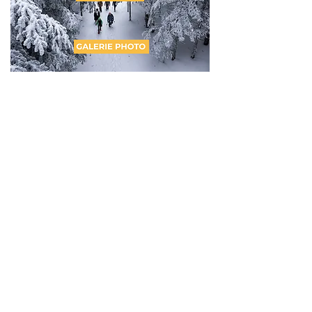
Randonnée Raquette &
Raclette
Pilat
16 participants
Journée
MAISON MONS