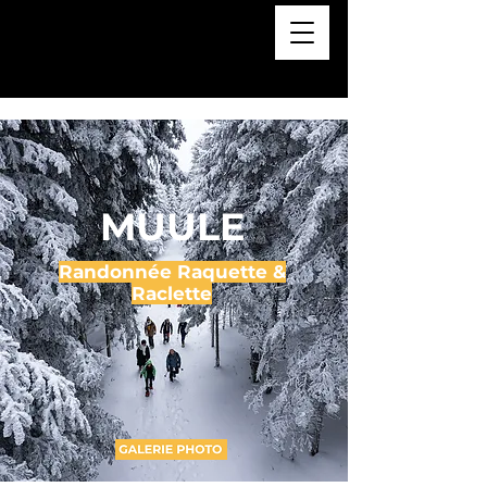
MUULE
Randonnée Raquette &
Raclette