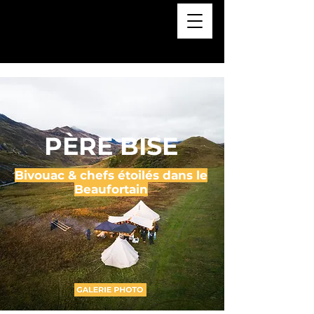
PÈRE BISE
Bivouac & chefs étoilés dans le
Beaufortain