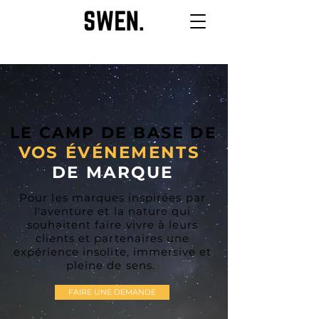
LE CAMP DE BASE DE
VOS ÉVÉNEMENTS
DE MARQUE
Pour les marques inspirées par
l'aventure et la nature qui
souhaitent faire vivre à leurs
clients et partenaires une
expérience insolite, immersive et
pleine de sens.
FAIRE UNE DEMANDE