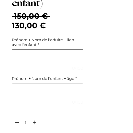
enfant)
Prix
 150,00 € 
Prix
original
130,00 €
promotionnel
Prénom + Nom de l'adulte + lien
avec l'enfant
*
0/100
Prénom + Nom de l'enfant + âge
*
0/100
Quantité
*