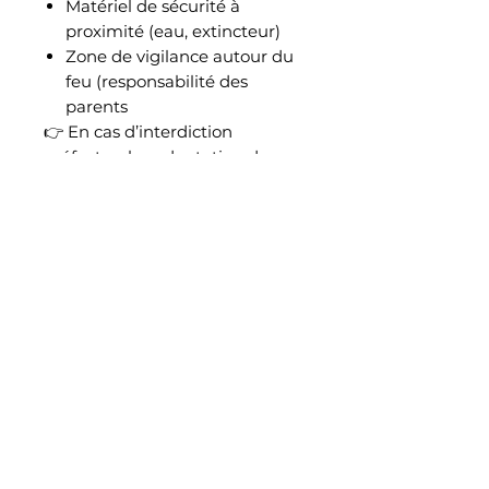
Matériel de sécurité à
proximité (eau, extincteur)
Zone de vigilance autour du
feu (responsabilité des
parents
👉 En cas d’interdiction
préfectorale : adaptation du
programme
🌧️ Conditions météo
Maintien sauf conditions
dangereuses (décision par
l'équipe SWEN)
Tente collective disponible en
cas de pluie
En cas d’annulation :
remboursement ou report
proposé
👶 Expérience enfant